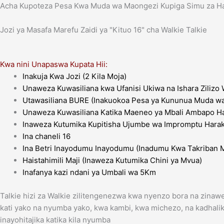
Acha Kupoteza Pesa Kwa Muda wa Maongezi Kupiga Simu za Hap
Jozi ya Masafa Marefu Zaidi ya "Kituo 16" cha Walkie Talkie
Kwa nini Unapaswa Kupata Hii:
Inakuja Kwa Jozi (2 Kila Moja)
Unaweza Kuwasiliana kwa Ufanisi Ukiwa na Ishara Zilizo
Utawasiliana BURE (Inakuokoa Pesa ya Kununua Muda w
Unaweza Kuwasiliana Katika Maeneo ya Mbali Ambapo 
Inaweza Kutumika Kupitisha Ujumbe wa Impromptu Haraka
Ina chaneli 16
Ina Betri Inayodumu Inayodumu (Inadumu Kwa Takriban 
Haistahimili Maji (Inaweza Kutumika Chini ya Mvua)
Inafanya kazi ndani ya Umbali wa 5Km
Talkie hizi za Walkie zilitengenezwa kwa nyenzo bora na zina
kati yako na nyumba yako, kwa kambi, kwa michezo, na kadhali
inayohitajika katika kila nyumba