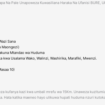
a Na Pale Unapoweza Kuwasiliana Haraka Na Ufanisi BURE, Uki
 Wazi Sana
a Maongezi)
Hakuna Mtandao wa Huduma
 kwa Usalama Wako, Walinzi, Washirika, Marafiki, Mwenzi.
Masaa 10)
weza kufanya kazi kwa umbali mrefu wa 15Km. Unaweza kuzitumi
ka. Hata katika maeneo hayo ulikuwa hupati huduma nzuri kuto