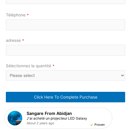
Téléphone
*
adresse
*
Sélectionnez la quantité
*
Click Here To Complete Purchase
This
Sangare From Abidjan
field
J'ai acheté un projecteur LED Galaxy
should
About 2 years ago
About 2 years ago
About 2 years ago
About 2 years ago
About 2 years ago
About 2 years ago
About 2 years ago
About 2 years ago
About 2 years ago
About 2 years ago
Proven
Proven
be